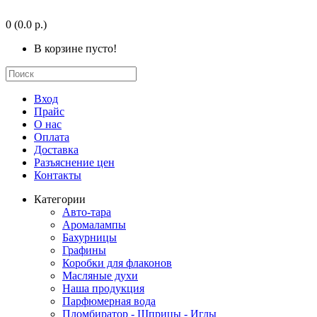
0
(0.0 р.)
В корзине пусто!
Вход
Прайс
О нас
Оплата
Доставка
Разъяснение цен
Контакты
Категории
Авто-тара
Аромалампы
Бахурницы
Графины
Коробки для флаконов
Масляные духи
Наша продукция
Парфюмерная вода
Пломбиратор - Шприцы - Иглы