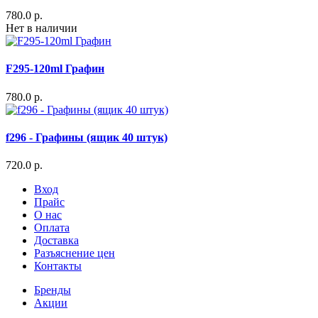
780.0 р.
Нет в наличии
F295-120ml Графин
780.0 р.
f296 - Графины (ящик 40 штук)
720.0 р.
Вход
Прайс
О нас
Оплата
Доставка
Разъяснение цен
Контакты
Бренды
Акции