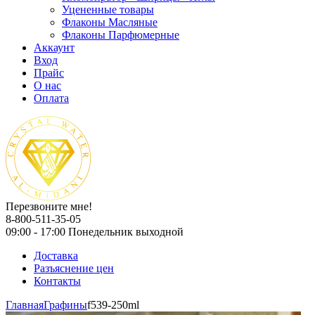
Уцененные товары
Флаконы Масляные
Флаконы Парфюмерные
Аккаунт
Вход
Прайс
О нас
Оплата
Перезвоните мне!
8-800-511-35-05
09:00 - 17:00 Понедельник выходной
Доставка
Разъяснение цен
Контакты
Главная
Графины
f539-250ml