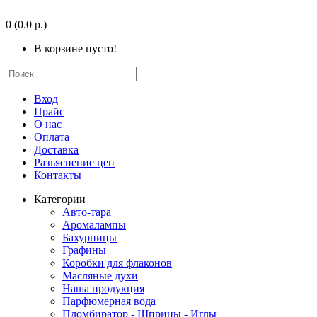
0
(0.0 р.)
В корзине пусто!
Вход
Прайс
О нас
Оплата
Доставка
Разъяснение цен
Контакты
Категории
Авто-тара
Аромалампы
Бахурницы
Графины
Коробки для флаконов
Масляные духи
Наша продукция
Парфюмерная вода
Пломбиратор - Шприцы - Иглы