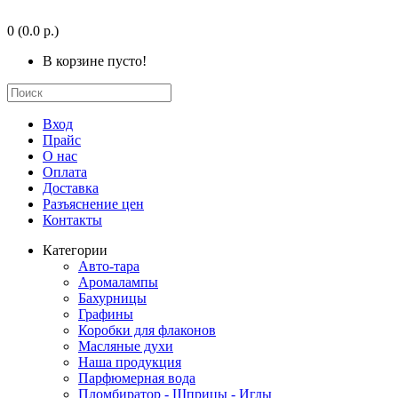
0
(0.0 р.)
В корзине пусто!
Вход
Прайс
О нас
Оплата
Доставка
Разъяснение цен
Контакты
Категории
Авто-тара
Аромалампы
Бахурницы
Графины
Коробки для флаконов
Масляные духи
Наша продукция
Парфюмерная вода
Пломбиратор - Шприцы - Иглы