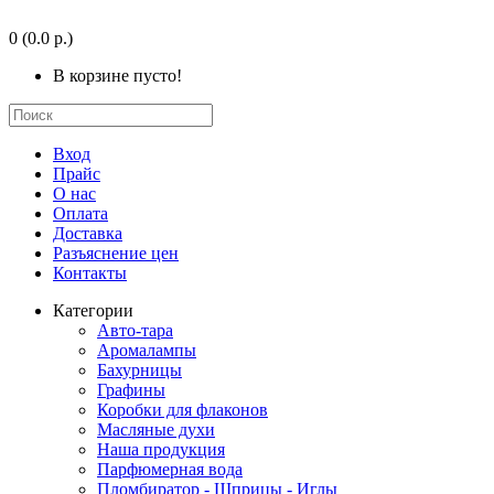
0
(0.0 р.)
В корзине пусто!
Вход
Прайс
О нас
Оплата
Доставка
Разъяснение цен
Контакты
Категории
Авто-тара
Аромалампы
Бахурницы
Графины
Коробки для флаконов
Масляные духи
Наша продукция
Парфюмерная вода
Пломбиратор - Шприцы - Иглы