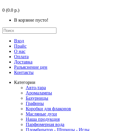
0
(0.0 р.)
В корзине пусто!
Вход
Прайс
О нас
Оплата
Доставка
Разъяснение цен
Контакты
Категории
Авто-тара
Аромалампы
Бахурницы
Графины
Коробки для флаконов
Масляные духи
Наша продукция
Парфюмерная вода
Пломбиратор - Шприцы - Иглы