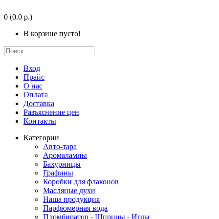
0
(0.0 р.)
В корзине пусто!
Вход
Прайс
О нас
Оплата
Доставка
Разъяснение цен
Контакты
Категории
Авто-тара
Аромалампы
Бахурницы
Графины
Коробки для флаконов
Масляные духи
Наша продукция
Парфюмерная вода
Пломбиратор - Шприцы - Иглы