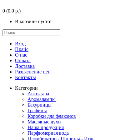
0
(0.0 р.)
В корзине пусто!
Вход
Прайс
О нас
Оплата
Доставка
Разъяснение цен
Контакты
Категории
Авто-тара
Аромалампы
Бахурницы
Графины
Коробки для флаконов
Масляные духи
Наша продукция
Парфюмерная вода
Пломбиратор - Шприцы - Иглы