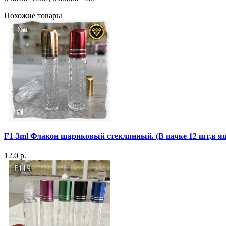
Похожие товары
F1-3ml Флакон шариковый стеклянный. (В пачке 12 шт,в я
12.0 р.