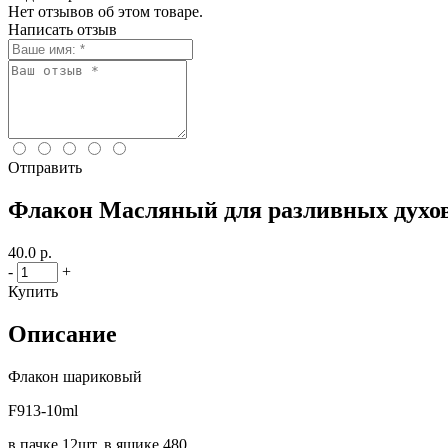
Нет отзывов об этом товаре.
Написать отзыв
Отправить
Флакон Масляный для разливных духов 
40.0 р.
-
+
Купить
Описание
Флакон шариковый
F913-10ml
в пачке 12шт, в ящике 480