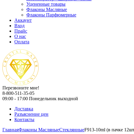
Уцененные товары
Флаконы Масляные
Флаконы Парфюмерные
Аккаунт
Вход
Прайс
О нас
Оплата
Перезвоните мне!
8-800-511-35-05
09:00 - 17:00 Понедельник выходной
Доставка
Разъяснение цен
Контакты
Главная
Флаконы Масляные
Стеклянные
F913-10ml (в пачке 12шт