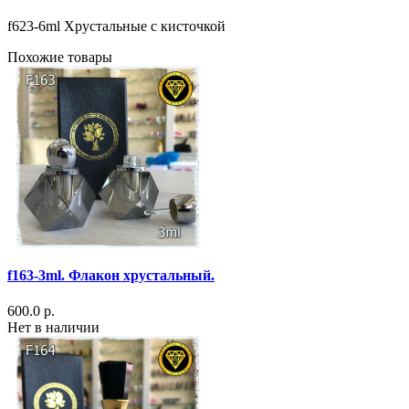
f623-6ml Хрустальные с кисточкой
Похожие товары
f163-3ml. Флакон хрустальный.
600.0 р.
Нет в наличии