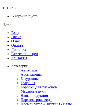
0
(0.0 р.)
В корзине пусто!
Вход
Прайс
О нас
Оплата
Доставка
Разъяснение цен
Контакты
Категории
Авто-тара
Аромалампы
Бахурницы
Графины
Коробки для флаконов
Масляные духи
Наша продукция
Парфюмерная вода
Пломбиратор - Шприцы - Иглы