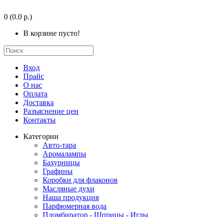
0
(0.0 р.)
В корзине пусто!
Вход
Прайс
О нас
Оплата
Доставка
Разъяснение цен
Контакты
Категории
Авто-тара
Аромалампы
Бахурницы
Графины
Коробки для флаконов
Масляные духи
Наша продукция
Парфюмерная вода
Пломбиратор - Шприцы - Иглы