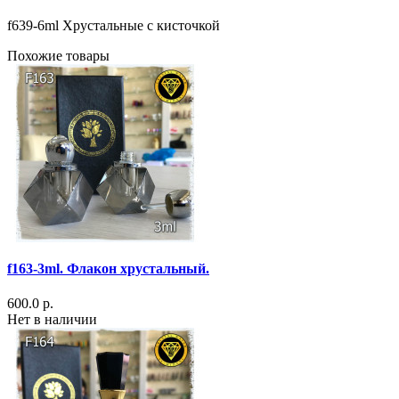
f639-6ml Хрустальные с кисточкой
Похожие товары
f163-3ml. Флакон хрустальный.
600.0 р.
Нет в наличии