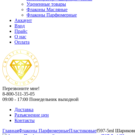
Уцененные товары
Флаконы Масляные
Флаконы Парфюмерные
Аккаунт
Вход
Прайс
О нас
Оплата
Перезвоните мне!
8-800-511-35-05
09:00 - 17:00 Понедельник выходной
Доставка
Разъяснение цен
Контакты
Главная
Флаконы Парфюмерные
Пластиковые
f597-5ml Шариков