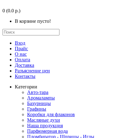
0
(0.0 р.)
В корзине пусто!
Вход
Прайс
О нас
Оплата
Доставка
Разъяснение цен
Контакты
Категории
Авто-тара
Аромалампы
Бахурницы
Графины
Коробки для флаконов
Масляные духи
Наша продукция
Парфюмерная вода
Пломбиратор - Шприцы - Иглы