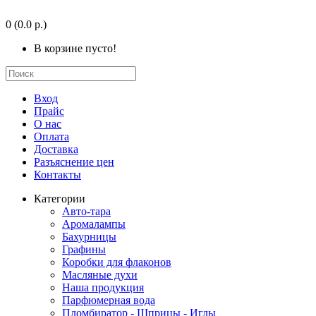
0
(0.0 р.)
В корзине пусто!
Вход
Прайс
О нас
Оплата
Доставка
Разъяснение цен
Контакты
Категории
Авто-тара
Аромалампы
Бахурницы
Графины
Коробки для флаконов
Масляные духи
Наша продукция
Парфюмерная вода
Пломбиратор - Шприцы - Иглы