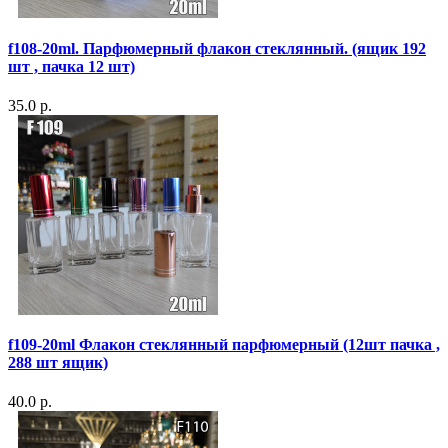
f108-20ml. Парфюмерный флакон стеклянный. (ящик 192
шт , пачка 12 шт)
35.0 р.
f109-20ml Флакон стеклянный парфюмерный (12шт пачка ,
288 шт ящик)
40.0 р.