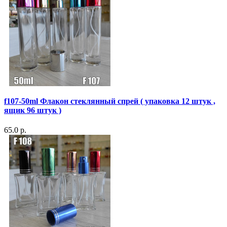
f107-50ml Флакон стеклянный спрей ( упаковка 12 штук ,
ящик 96 штук )
65.0 р.