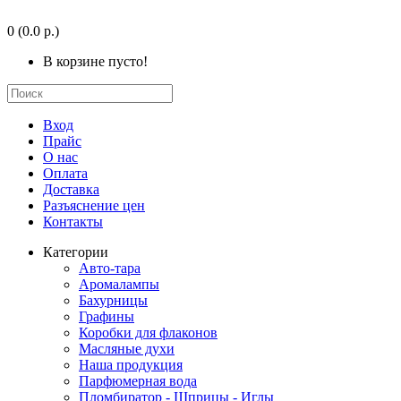
0
(0.0 р.)
В корзине пусто!
Вход
Прайс
О нас
Оплата
Доставка
Разъяснение цен
Контакты
Категории
Авто-тара
Аромалампы
Бахурницы
Графины
Коробки для флаконов
Масляные духи
Наша продукция
Парфюмерная вода
Пломбиратор - Шприцы - Иглы