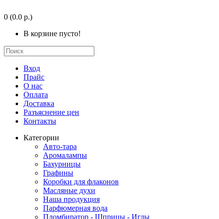
0
(0.0 р.)
В корзине пусто!
Вход
Прайс
О нас
Оплата
Доставка
Разъяснение цен
Контакты
Категории
Авто-тара
Аромалампы
Бахурницы
Графины
Коробки для флаконов
Масляные духи
Наша продукция
Парфюмерная вода
Пломбиратор - Шприцы - Иглы