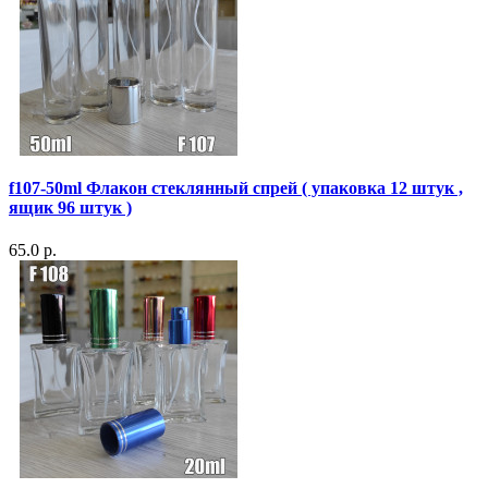
f107-50ml Флакон стеклянный спрей ( упаковка 12 штук ,
ящик 96 штук )
65.0 р.