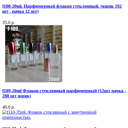
f108-20ml. Парфюмерный флакон стеклянный. (ящик 192
шт , пачка 12 шт)
35.0 р.
f109-20ml Флакон стеклянный парфюмерный (12шт пачка ,
288 шт ящик)
40.0 р.