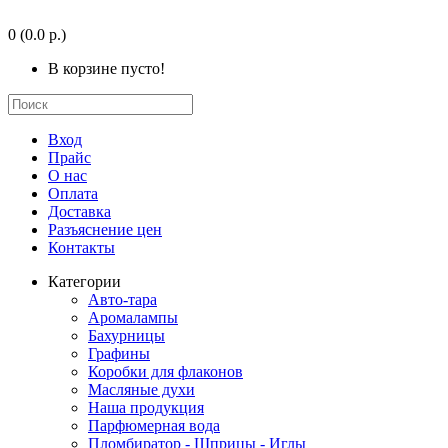
0
(0.0 р.)
В корзине пусто!
Вход
Прайс
О нас
Оплата
Доставка
Разъяснение цен
Контакты
Категории
Авто-тара
Аромалампы
Бахурницы
Графины
Коробки для флаконов
Масляные духи
Наша продукция
Парфюмерная вода
Пломбиратор - Шприцы - Иглы