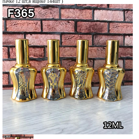
пачке 12 шт,в ящике 144шт )