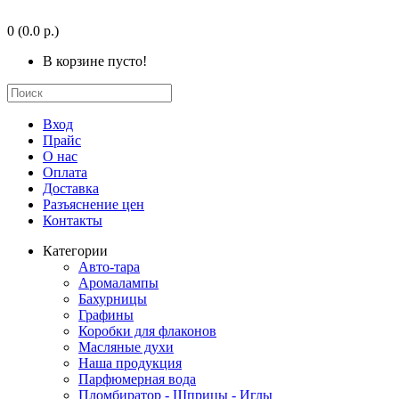
0
(0.0 р.)
В корзине пусто!
Вход
Прайс
О нас
Оплата
Доставка
Разъяснение цен
Контакты
Категории
Авто-тара
Аромалампы
Бахурницы
Графины
Коробки для флаконов
Масляные духи
Наша продукция
Парфюмерная вода
Пломбиратор - Шприцы - Иглы