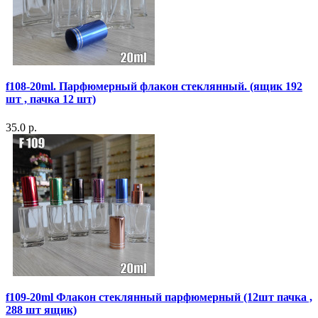
f108-20ml. Парфюмерный флакон стеклянный. (ящик 192
шт , пачка 12 шт)
35.0 р.
f109-20ml Флакон стеклянный парфюмерный (12шт пачка ,
288 шт ящик)