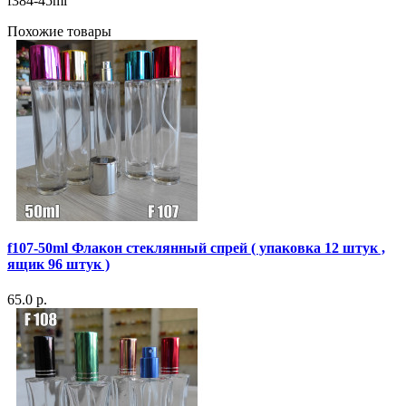
f384-45ml
Похожие товары
f107-50ml Флакон стеклянный спрей ( упаковка 12 штук ,
ящик 96 штук )
65.0 р.