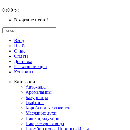
0
(0.0 р.)
В корзине пусто!
Вход
Прайс
О нас
Оплата
Доставка
Разъяснение цен
Контакты
Категории
Авто-тара
Аромалампы
Бахурницы
Графины
Коробки для флаконов
Масляные духи
Наша продукция
Парфюмерная вода
Пломбиратор - Шприцы - Иглы