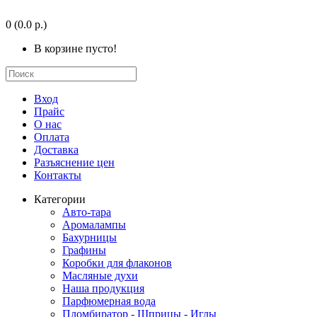
0
(0.0 р.)
В корзине пусто!
Вход
Прайс
О нас
Оплата
Доставка
Разъяснение цен
Контакты
Категории
Авто-тара
Аромалампы
Бахурницы
Графины
Коробки для флаконов
Масляные духи
Наша продукция
Парфюмерная вода
Пломбиратор - Шприцы - Иглы