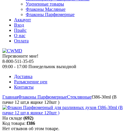
Уцененные товары
Флаконы Масляные
Флаконы Парфюмерные
Аккаунт
Вход
Прайс
О нас
Оплата
Перезвоните мне!
8-800-511-35-05
09:00 - 17:00 Понедельник выходной
Доставка
Разъяснение цен
Контакты
Главная
Флаконы Парфюмерные
Стеклянные
f386-30ml (В
пачке 12 шт,в ящике 120шт )
На складе
(692)
Код товара:
f386
Нет отзывов об этом товаре.