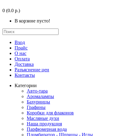
0
(0.0 р.)
В корзине пусто!
Вход
Прайс
О нас
Оплата
Доставка
Разъяснение цен
Контакты
Категории
Авто-тара
Аромалампы
Бахурницы
Графины
Коробки для флаконов
Масляные духи
Наша продукция
Парфюмерная вода
Пломбиратор - Шприцы - Иглы