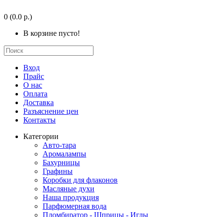
0
(0.0 р.)
В корзине пусто!
Вход
Прайс
О нас
Оплата
Доставка
Разъяснение цен
Контакты
Категории
Авто-тара
Аромалампы
Бахурницы
Графины
Коробки для флаконов
Масляные духи
Наша продукция
Парфюмерная вода
Пломбиратор - Шприцы - Иглы