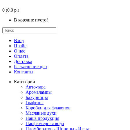
0
(0.0 р.)
В корзине пусто!
Вход
Прайс
О нас
Оплата
Доставка
Разъяснение цен
Контакты
Категории
Авто-тара
Аромалампы
Бахурницы
Графины
Коробки для флаконов
Масляные духи
Наша продукция
Парфюмерная вода
Пломбиратор - Шприцы - Иглы