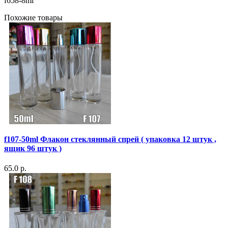
f658-8ml
Похожие товары
f107-50ml Флакон стеклянный спрей ( упаковка 12 штук ,
ящик 96 штук )
65.0 р.