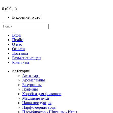
0
(0.0 р.)
В корзине пусто!
Вход
Прайс
О нас
Оплата
Доставка
Разъяснение цен
Контакты
Категории
Авто-тара
Аромалампы
Бахурницы
Графины
Коробки для флаконов
Масляные духи
Наша продукция
Парфюмерная вода
Пломбиратор - Шприцы - Иглы