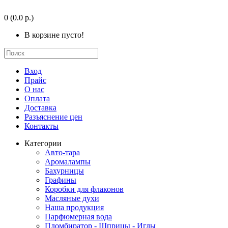
0
(0.0 р.)
В корзине пусто!
Вход
Прайс
О нас
Оплата
Доставка
Разъяснение цен
Контакты
Категории
Авто-тара
Аромалампы
Бахурницы
Графины
Коробки для флаконов
Масляные духи
Наша продукция
Парфюмерная вода
Пломбиратор - Шприцы - Иглы