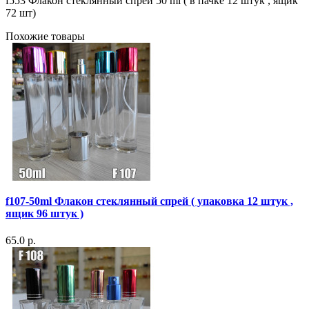
f553 Флакон стеклянный спрей 50 ml ( в пачке 12 штук , ящик
72 шт)
Похожие товары
f107-50ml Флакон стеклянный спрей ( упаковка 12 штук ,
ящик 96 штук )
65.0 р.