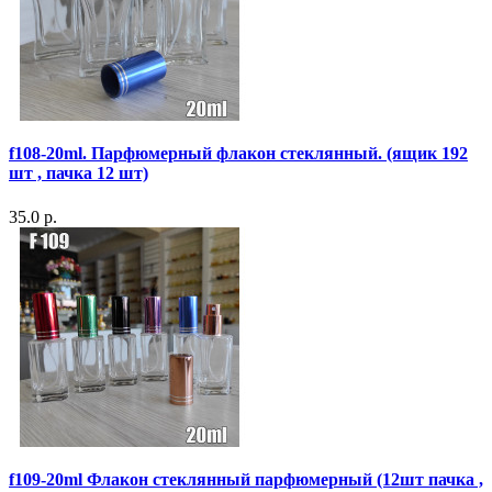
f108-20ml. Парфюмерный флакон стеклянный. (ящик 192
шт , пачка 12 шт)
35.0 р.
f109-20ml Флакон стеклянный парфюмерный (12шт пачка ,