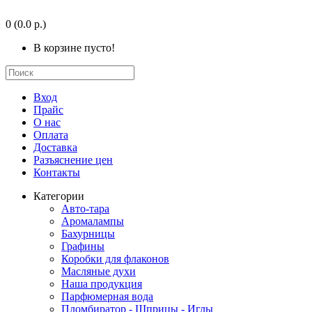
0
(0.0 р.)
В корзине пусто!
Вход
Прайс
О нас
Оплата
Доставка
Разъяснение цен
Контакты
Категории
Авто-тара
Аромалампы
Бахурницы
Графины
Коробки для флаконов
Масляные духи
Наша продукция
Парфюмерная вода
Пломбиратор - Шприцы - Иглы