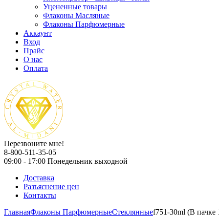
Уцененные товары
Флаконы Масляные
Флаконы Парфюмерные
Аккаунт
Вход
Прайс
О нас
Оплата
Перезвоните мне!
8-800-511-35-05
09:00 - 17:00 Понедельник выходной
Доставка
Разъяснение цен
Контакты
Главная
Флаконы Парфюмерные
Стеклянные
f751-30ml (В пачке