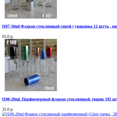
f107-50ml Флакон стеклянный спрей ( упаковка 12 штук , я
65.0 р.
f108-20ml. Парфюмерный флакон стеклянный. (ящик 192 шт 
35.0 р.