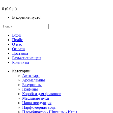
0
(0.0 р.)
В корзине пусто!
Вход
Прайс
О нас
Оплата
Доставка
Разъяснение цен
Контакты
Категории
Авто-тара
Аромалампы
Бахурницы
Графины
Коробки для флаконов
Масляные духи
Наша продукция
Парфюмерная вода
Пломбиратор - Шприцы - Иглы