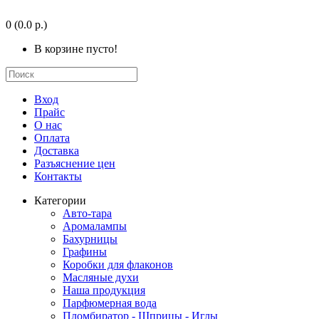
0
(0.0 р.)
В корзине пусто!
Вход
Прайс
О нас
Оплата
Доставка
Разъяснение цен
Контакты
Категории
Авто-тара
Аромалампы
Бахурницы
Графины
Коробки для флаконов
Масляные духи
Наша продукция
Парфюмерная вода
Пломбиратор - Шприцы - Иглы