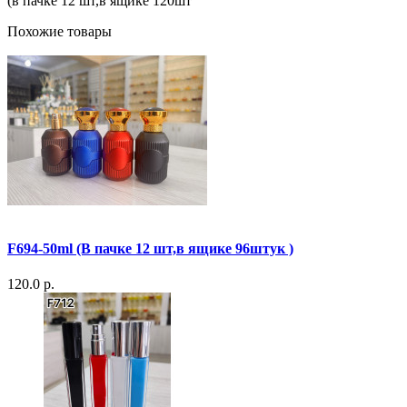
(в пачке 12 шт,в ящике 120шт
Похожие товары
F694-50ml (В пачке 12 шт,в ящике 96штук )
120.0 р.