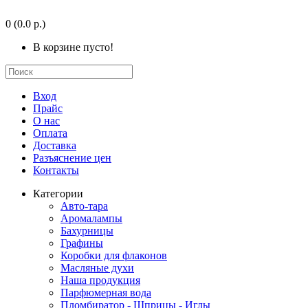
0
(0.0 р.)
В корзине пусто!
Вход
Прайс
О нас
Оплата
Доставка
Разъяснение цен
Контакты
Категории
Авто-тара
Аромалампы
Бахурницы
Графины
Коробки для флаконов
Масляные духи
Наша продукция
Парфюмерная вода
Пломбиратор - Шприцы - Иглы