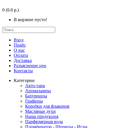
0
(0.0 р.)
В корзине пусто!
Вход
Прайс
О нас
Оплата
Доставка
Разъяснение цен
Контакты
Категории
Авто-тара
Аромалампы
Бахурницы
Графины
Коробки для флаконов
Масляные духи
Наша продукция
Парфюмерная вода
Пломбиратор - Шприцы - Иглы