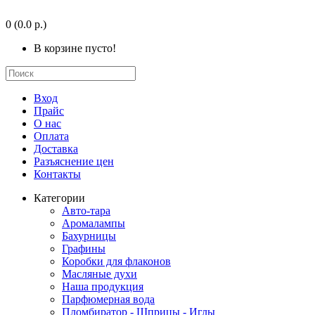
0
(0.0 р.)
В корзине пусто!
Вход
Прайс
О нас
Оплата
Доставка
Разъяснение цен
Контакты
Категории
Авто-тара
Аромалампы
Бахурницы
Графины
Коробки для флаконов
Масляные духи
Наша продукция
Парфюмерная вода
Пломбиратор - Шприцы - Иглы