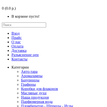
0
(0.0 р.)
В корзине пусто!
Вход
Прайс
О нас
Оплата
Доставка
Разъяснение цен
Контакты
Категории
Авто-тара
Аромалампы
Бахурницы
Графины
Коробки для флаконов
Масляные духи
Наша продукция
Парфюмерная вода
Пломбиратор - Шприцы - Иглы