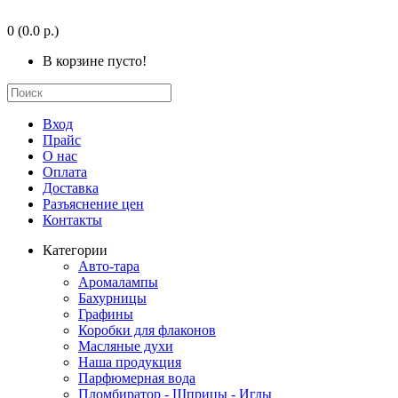
0
(0.0 р.)
В корзине пусто!
Вход
Прайс
О нас
Оплата
Доставка
Разъяснение цен
Контакты
Категории
Авто-тара
Аромалампы
Бахурницы
Графины
Коробки для флаконов
Масляные духи
Наша продукция
Парфюмерная вода
Пломбиратор - Шприцы - Иглы