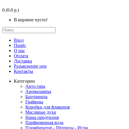
0
(0.0 р.)
В корзине пусто!
Вход
Прайс
О нас
Оплата
Доставка
Разъяснение цен
Контакты
Категории
Авто-тара
Аромалампы
Бахурницы
Графины
Коробки для флаконов
Масляные духи
Наша продукция
Парфюмерная вода
Пломбиратор - Шприцы - Иглы