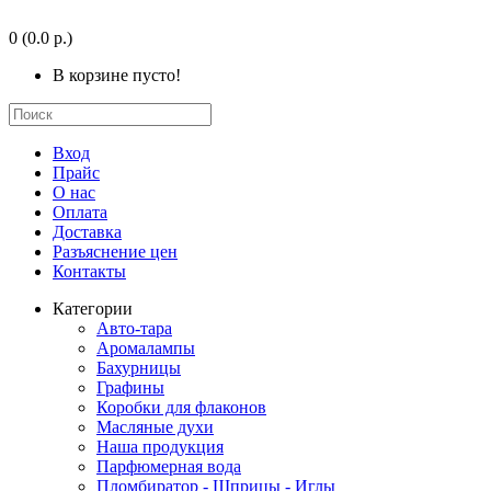
0
(0.0 р.)
В корзине пусто!
Вход
Прайс
О нас
Оплата
Доставка
Разъяснение цен
Контакты
Категории
Авто-тара
Аромалампы
Бахурницы
Графины
Коробки для флаконов
Масляные духи
Наша продукция
Парфюмерная вода
Пломбиратор - Шприцы - Иглы