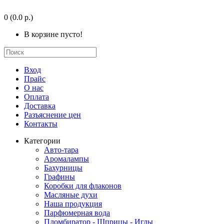
0
(0.0 р.)
В корзине пусто!
Вход
Прайс
О нас
Оплата
Доставка
Разъяснение цен
Контакты
Категории
Авто-тара
Аромалампы
Бахурницы
Графины
Коробки для флаконов
Масляные духи
Наша продукция
Парфюмерная вода
Пломбиратор - Шприцы - Иглы