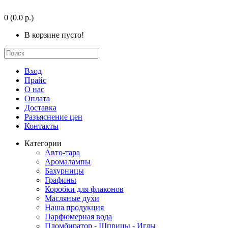
0
(0.0 р.)
В корзине пусто!
Вход
Прайс
О нас
Оплата
Доставка
Разъяснение цен
Контакты
Категории
Авто-тара
Аромалампы
Бахурницы
Графины
Коробки для флаконов
Масляные духи
Наша продукция
Парфюмерная вода
Пломбиратор - Шприцы - Иглы