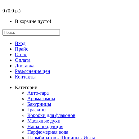
0
(0.0 р.)
В корзине пусто!
Вход
Прайс
О нас
Оплата
Доставка
Разъяснение цен
Контакты
Категории
Авто-тара
Аромалампы
Бахурницы
Графины
Коробки для флаконов
Масляные духи
Наша продукция
Парфюмерная вода
Пломбиратор - Шприцы - Иглы