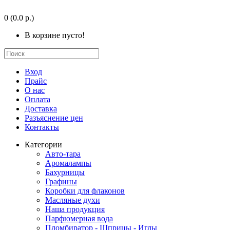
0
(0.0 р.)
В корзине пусто!
Вход
Прайс
О нас
Оплата
Доставка
Разъяснение цен
Контакты
Категории
Авто-тара
Аромалампы
Бахурницы
Графины
Коробки для флаконов
Масляные духи
Наша продукция
Парфюмерная вода
Пломбиратор - Шприцы - Иглы