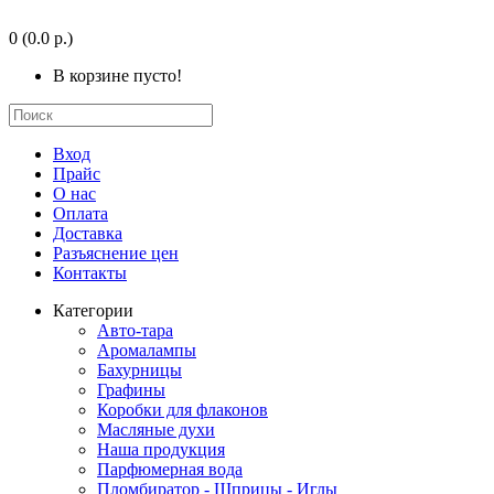
0
(0.0 р.)
В корзине пусто!
Вход
Прайс
О нас
Оплата
Доставка
Разъяснение цен
Контакты
Категории
Авто-тара
Аромалампы
Бахурницы
Графины
Коробки для флаконов
Масляные духи
Наша продукция
Парфюмерная вода
Пломбиратор - Шприцы - Иглы