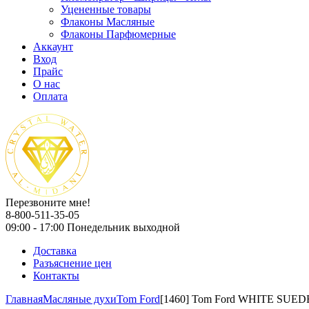
Уцененные товары
Флаконы Масляные
Флаконы Парфюмерные
Аккаунт
Вход
Прайс
О нас
Оплата
Перезвоните мне!
8-800-511-35-05
09:00 - 17:00 Понедельник выходной
Доставка
Разъяснение цен
Контакты
Главная
Масляные духи
Tom Ford
[1460] Tom Ford WHITE SUED