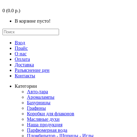
0
(0.0 р.)
В корзине пусто!
Вход
Прайс
О нас
Оплата
Доставка
Разъяснение цен
Контакты
Категории
Авто-тара
Аромалампы
Бахурницы
Графины
Коробки для флаконов
Масляные духи
Наша продукция
Парфюмерная вода
Пломбиратор - Шприцы - Иглы