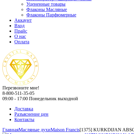
Уцененные товары
Флаконы Масляные
Флаконы Парфюмерные
Аккаунт
Вход
Прайс
О нас
Оплата
Перезвоните мне!
8-800-511-35-05
09:00 - 17:00 Понедельник выходной
Доставка
Разъяснение цен
Контакты
Главная
Масляные духи
Maison Francis
[1375] KURKDIJAN ABS