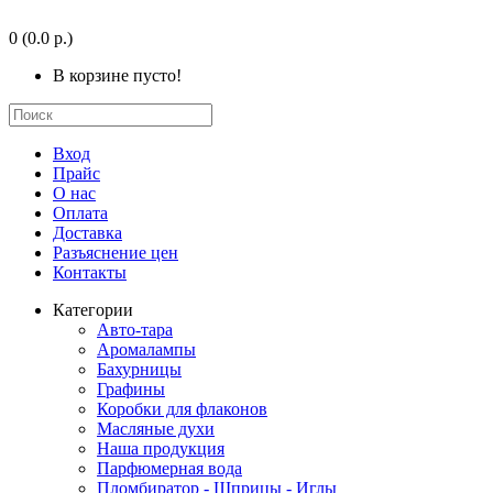
0
(0.0 р.)
В корзине пусто!
Вход
Прайс
О нас
Оплата
Доставка
Разъяснение цен
Контакты
Категории
Авто-тара
Аромалампы
Бахурницы
Графины
Коробки для флаконов
Масляные духи
Наша продукция
Парфюмерная вода
Пломбиратор - Шприцы - Иглы