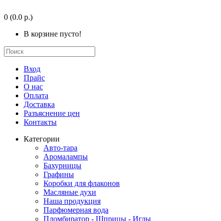
0
(0.0 р.)
В корзине пусто!
Вход
Прайс
О нас
Оплата
Доставка
Разъяснение цен
Контакты
Категории
Авто-тара
Аромалампы
Бахурницы
Графины
Коробки для флаконов
Масляные духи
Наша продукция
Парфюмерная вода
Пломбиратор - Шприцы - Иглы