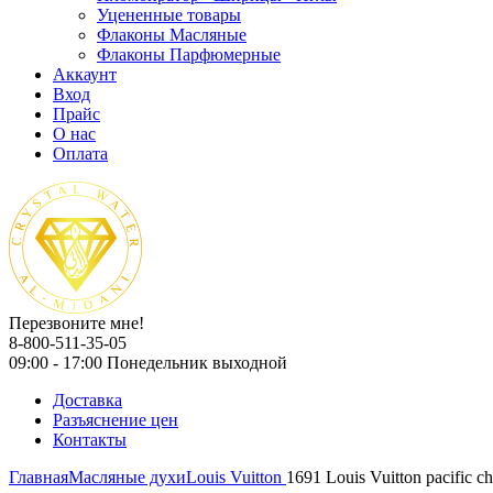
Уцененные товары
Флаконы Масляные
Флаконы Парфюмерные
Аккаунт
Вход
Прайс
О нас
Оплата
Перезвоните мне!
8-800-511-35-05
09:00 - 17:00 Понедельник выходной
Доставка
Разъяснение цен
Контакты
Главная
Масляные духи
Louis Vuitton
1691 Louis Vuitton pacific chi