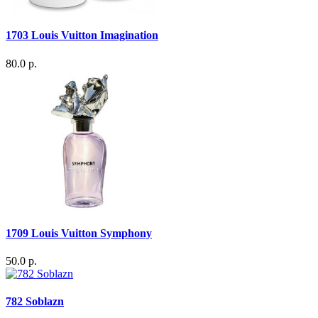
1703 Louis Vuitton Imagination
80.0 р.
1709 Louis Vuitton Symphony
50.0 р.
782 Soblazn