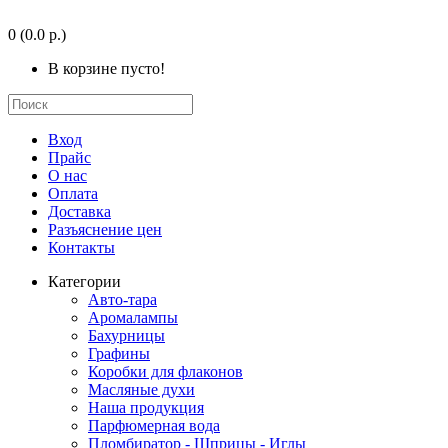
0
(0.0 р.)
В корзине пусто!
Вход
Прайс
О нас
Оплата
Доставка
Разъяснение цен
Контакты
Категории
Авто-тара
Аромалампы
Бахурницы
Графины
Коробки для флаконов
Масляные духи
Наша продукция
Парфюмерная вода
Пломбиратор - Шприцы - Иглы