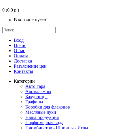
0
(0.0 р.)
В корзине пусто!
Вход
Прайс
О нас
Оплата
Доставка
Разъяснение цен
Контакты
Категории
Авто-тара
Аромалампы
Бахурницы
Графины
Коробки для флаконов
Масляные духи
Наша продукция
Парфюмерная вода
Пломбиратор - Шприцы - Иглы