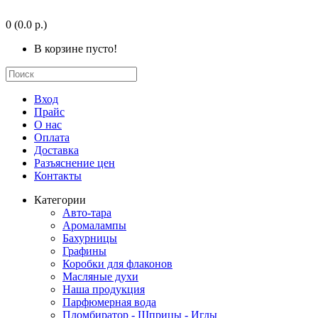
0
(0.0 р.)
В корзине пусто!
Вход
Прайс
О нас
Оплата
Доставка
Разъяснение цен
Контакты
Категории
Авто-тара
Аромалампы
Бахурницы
Графины
Коробки для флаконов
Масляные духи
Наша продукция
Парфюмерная вода
Пломбиратор - Шприцы - Иглы