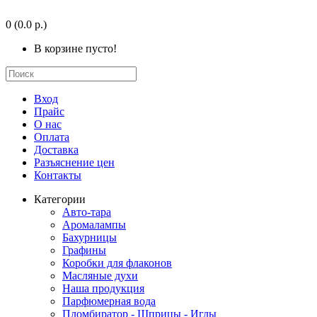
0
(0.0 р.)
В корзине пусто!
Вход
Прайс
О нас
Оплата
Доставка
Разъяснение цен
Контакты
Категории
Авто-тара
Аромалампы
Бахурницы
Графины
Коробки для флаконов
Масляные духи
Наша продукция
Парфюмерная вода
Пломбиратор - Шприцы - Иглы