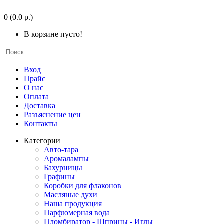
0
(0.0 р.)
В корзине пусто!
Вход
Прайс
О нас
Оплата
Доставка
Разъяснение цен
Контакты
Категории
Авто-тара
Аромалампы
Бахурницы
Графины
Коробки для флаконов
Масляные духи
Наша продукция
Парфюмерная вода
Пломбиратор - Шприцы - Иглы