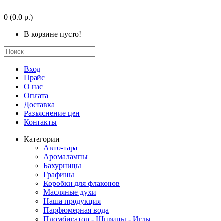
0
(0.0 р.)
В корзине пусто!
Вход
Прайс
О нас
Оплата
Доставка
Разъяснение цен
Контакты
Категории
Авто-тара
Аромалампы
Бахурницы
Графины
Коробки для флаконов
Масляные духи
Наша продукция
Парфюмерная вода
Пломбиратор - Шприцы - Иглы