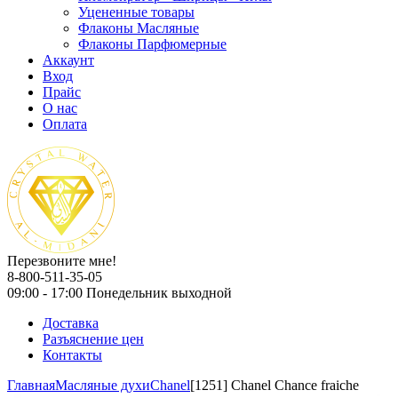
Уцененные товары
Флаконы Масляные
Флаконы Парфюмерные
Аккаунт
Вход
Прайс
О нас
Оплата
Перезвоните мне!
8-800-511-35-05
09:00 - 17:00 Понедельник выходной
Доставка
Разъяснение цен
Контакты
Главная
Масляные духи
Chanel
[1251] Chanel Chance fraiche