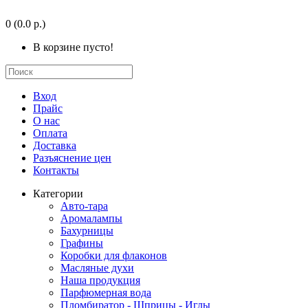
0
(0.0 р.)
В корзине пусто!
Вход
Прайс
О нас
Оплата
Доставка
Разъяснение цен
Контакты
Категории
Авто-тара
Аромалампы
Бахурницы
Графины
Коробки для флаконов
Масляные духи
Наша продукция
Парфюмерная вода
Пломбиратор - Шприцы - Иглы