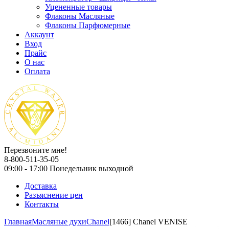
Уцененные товары
Флаконы Масляные
Флаконы Парфюмерные
Аккаунт
Вход
Прайс
О нас
Оплата
Перезвоните мне!
8-800-511-35-05
09:00 - 17:00 Понедельник выходной
Доставка
Разъяснение цен
Контакты
Главная
Масляные духи
Chanel
[1466] Chanel VENISE