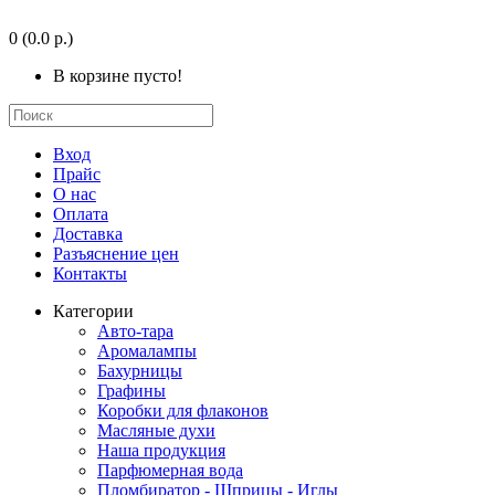
0
(0.0 р.)
В корзине пусто!
Вход
Прайс
О нас
Оплата
Доставка
Разъяснение цен
Контакты
Категории
Авто-тара
Аромалампы
Бахурницы
Графины
Коробки для флаконов
Масляные духи
Наша продукция
Парфюмерная вода
Пломбиратор - Шприцы - Иглы