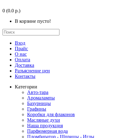
0
(0.0 р.)
В корзине пусто!
Вход
Прайс
О нас
Оплата
Доставка
Разъяснение цен
Контакты
Категории
Авто-тара
Аромалампы
Бахурницы
Графины
Коробки для флаконов
Масляные духи
Наша продукция
Парфюмерная вода
Пломбиратор - Шприцы - Иглы