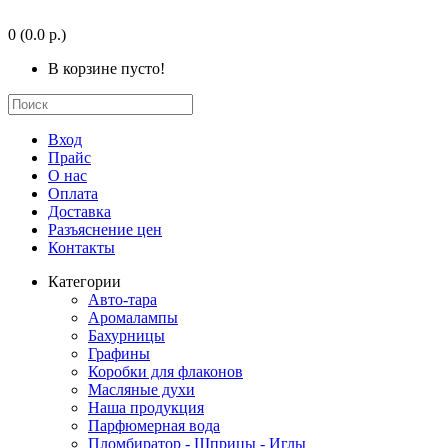
0
(0.0 р.)
В корзине пусто!
Вход
Прайс
О нас
Оплата
Доставка
Разъяснение цен
Контакты
Категории
Авто-тара
Аромалампы
Бахурницы
Графины
Коробки для флаконов
Масляные духи
Наша продукция
Парфюмерная вода
Пломбиратор - Шприцы - Иглы